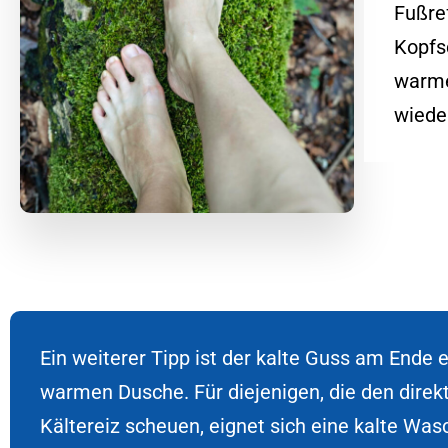
Fußre
Kopfs
warme
wiede
Ein weiterer Tipp ist der kalte Guss am Ende e
warmen Dusche. Für diejenigen, die den direk
Kältereiz scheuen, eignet sich eine kalte Wa