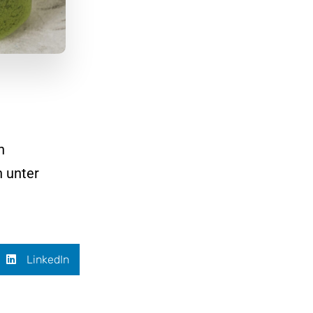
n
h unter
LinkedIn