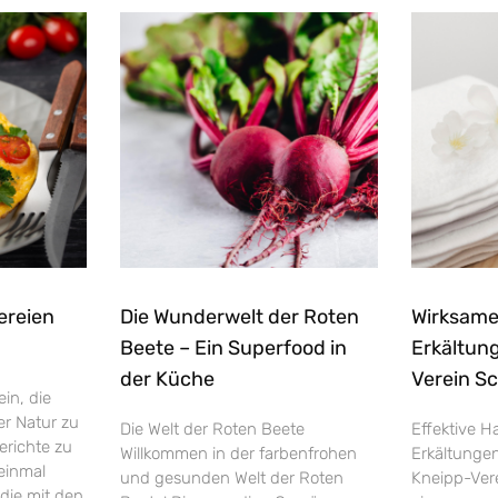
ereien
Die Wunderwelt der Roten
Wirksame
Beete – Ein Superfood in
Erkältun
der Küche
Verein S
in, die
er Natur zu
Die Welt der Roten Beete
Effektive H
erichte zu
Willkommen in der farbenfrohen
Erkältunge
einmal
und gesunden Welt der Roten
Kneipp-Ver
die mit den