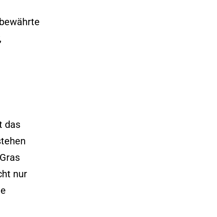
t bewährte
,
t das
stehen
 Gras
cht nur
ie