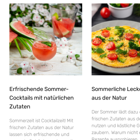
Erfrischende Sommer-
Sommerliche Leck
Cocktails mit natürlichen
aus der Natur
Zutaten
Der Sommer lädt dazu e
frischen Zutaten aus d
Sommerzeit ist Cocktailzeit! Mit
nutzen und köstliche G
frischen Zutaten aus der Natur
zaubern. Warum nicht 
lassen sich erfrischende und
Rezepte ausprobieren, 