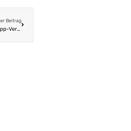
er Beitrag
Wirksame Hausmittel gegen Erkältungen – Kneipp-Verein Schlangen