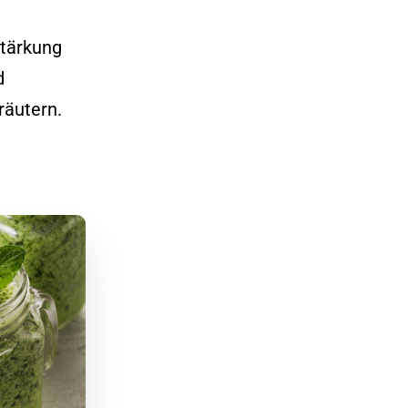
Stärkung
d
räutern.