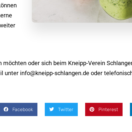
können
kerne
weiter
ren möchten oder sich beim Kneipp-Verein Schlange
il unter
info@kneipp-schlangen.de
oder telefonisc
Facebook
Twitter
Pinterest