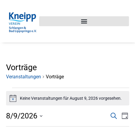
Vorträge
Veranstaltungen
Vorträge
Keine Veranstaltungen für August 9, 2026 vorgesehen.
Hinweis
Veran
Ve
8/9/2026
Suche
Tag
Datum
An
Suche
wählen.