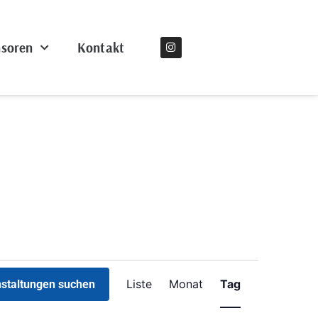
soren
Kontakt
Veranstaltung
Liste
Monat
Tag
staltungen suchen
Ansichten-